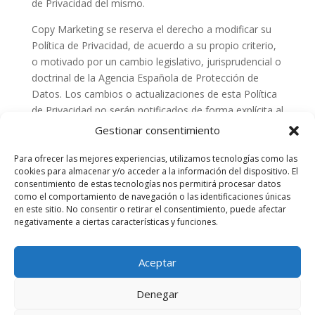
de Privacidad del mismo.
Copy Marketing se reserva el derecho a modificar su
Política de Privacidad, de acuerdo a su propio criterio,
o motivado por un cambio legislativo, jurisprudencial o
doctrinal de la Agencia Española de Protección de
Datos. Los cambios o actualizaciones de esta Política
de Privacidad no serán notificados de forma explícita al
Usuario. Se recomienda al Usuario consultar esta
Gestionar consentimiento
página de forma periódica para estar al tanto de los
últimos cambios o actualizaciones.
Para ofrecer las mejores experiencias, utilizamos tecnologías como las
cookies para almacenar y/o acceder a la información del dispositivo. El
consentimiento de estas tecnologías nos permitirá procesar datos
Esta Política de Privacidad fue actualizada para
como el comportamiento de navegación o las identificaciones únicas
adaptarse al Reglamento (UE) 2016/679 del
en este sitio. No consentir o retirar el consentimiento, puede afectar
Parlamento Europeo y del Consejo, de 27 de abril de
negativamente a ciertas características y funciones.
2016, relativo a la protección de las personas físicas en
lo que respecta al tratamiento de datos personales y a
Aceptar
la libre circulación de estos datos (RGPD) y a la Ley
Orgánica 3/2018, de 5 de diciembre, de Protección de
Denegar
Datos Personales y garantía de los derechos digitales.